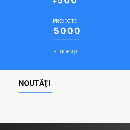
+
500
PROIECTE
+
5000
STUDENŢI
NOUTĂŢI