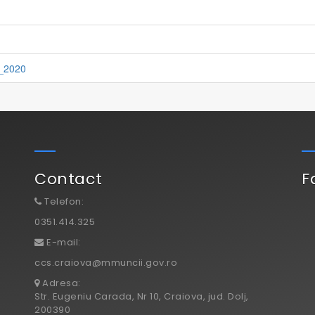
t_2020
Contact
F
Telefon:
0351.414.325
E-mail:
ccs.craiova@mmuncii.gov.ro
Adresa:
Str. Eugeniu Carada, Nr 10, Craiova, jud. Dolj,
200390