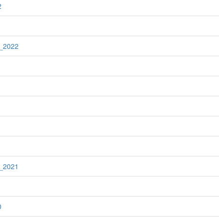
2
t_2022
1
t_2021
0