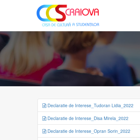
Declaratie de Interese_Tudoran Lidia_2022
Declaratie de Interese_Disa Mirela_2022
Declaratie de Interese_Opran Sorin_2022